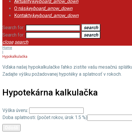
Aktuality
keyboard_arrow_down
O nás
keyboard_arrow_down
Kontakty
keyboard_arrow_down
Search for:
search
Search for:
search
close
search
Home
|
Hypokalkulačka
Vďaka našej hypokalkulačke ľahko zistíte vašu mesačnú splátku
Zadajte výšku požadovanej hypotéky a splatnosť v rokoch.
Hypotekárna kalkulačka
Výška úveru:
Doba splatnosti: (počet rokov, úrok 1.5 %)
Odošli