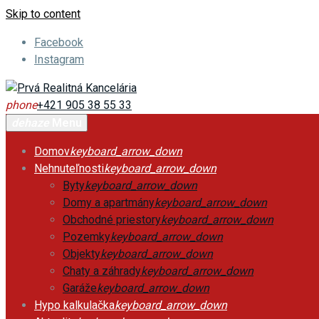
Skip to content
Facebook
Instagram
phone
+421 905 38 55 33
dehaze
Menu
Domov
keyboard_arrow_down
Nehnuteľnosti
keyboard_arrow_down
Byty
keyboard_arrow_down
Domy a apartmány
keyboard_arrow_down
Obchodné priestory
keyboard_arrow_down
Pozemky
keyboard_arrow_down
Objekty
keyboard_arrow_down
Chaty a záhrady
keyboard_arrow_down
Garáže
keyboard_arrow_down
Hypo kalkulačka
keyboard_arrow_down